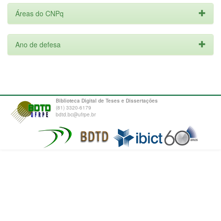
Áreas do CNPq
Ano de defesa
Biblioteca Digital de Teses e Dissertações
(81) 3320-6179
bdtd.bc@ufrpe.br