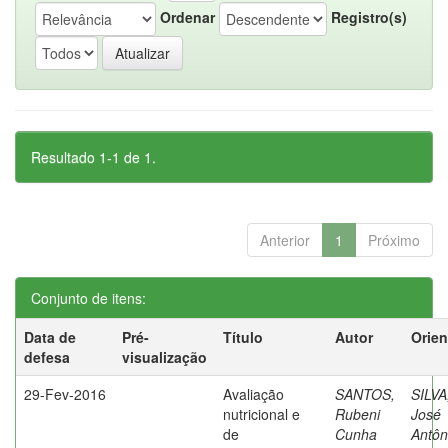
Ordenar
Registro(s)
Resultado 1-1 de 1.
Anterior
1
Próximo
Conjunto de itens:
Data de
Pré-
Título
Autor
Orien
defesa
visualização
29-Fev-2016
Avaliação
SANTOS,
SILVA
nutricional e
Rubeni
José
de
Cunha
Antôn