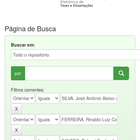
Página de Busca
Buscar em:
por
Filtros correntes: