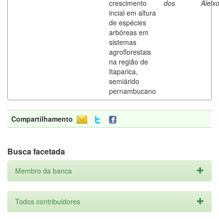
crescimento
dos
Aleix
incial em altura
de espécies
arbóreas em
sistemas
agroflorestais
na região de
Itaparica,
semiárido
pernambucano
Compartilhamento
Busca facetada
Membro da banca
Todos contribuidores