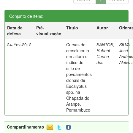
Conjunto de itens:
Data de
Pré-
Título
Autor
Orient
defesa
visualização
24-Fev-2012
Curvas de
SANTOS,
SILVA,
crescimento
Rubeni
José
em altura e
Cunha
Antôni
índice de
dos
Aleixo 
sítio de
povoamentos
clonais de
Eucalyptus
spp. na
Chapada do
Araripe,
Pernambuco
Compartilhamento