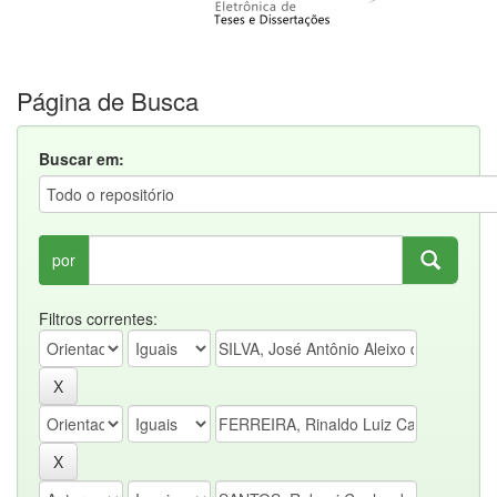
Página de Busca
Buscar em:
por
Filtros correntes: