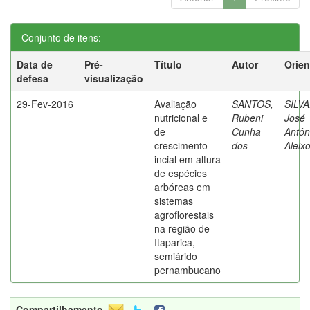
Conjunto de itens:
Data de
Pré-
Título
Autor
Orien
defesa
visualização
29-Fev-2016
Avaliação
SANTOS,
SILVA
nutricional e
Rubeni
José
de
Cunha
Antôn
crescimento
dos
Aleix
incial em altura
de espécies
arbóreas em
sistemas
agroflorestais
na região de
Itaparica,
semiárido
pernambucano
Compartilhamento