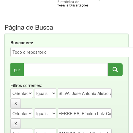
Página de Busca
Buscar em:
por
Filtros correntes: