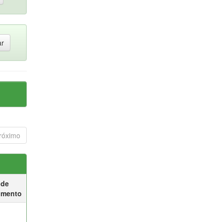
róximo
 de
umento