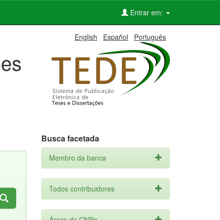
Entrar em:
English
Español
Português
ões
Busca facetada
Membro da banca
Todos contribuidores
Áreas do CNPq