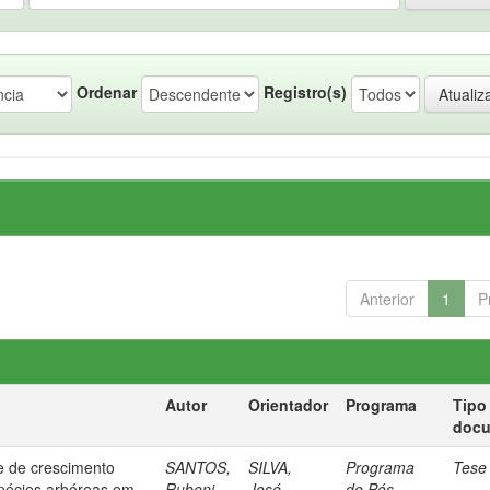
Ordenar
Registro(s)
Anterior
1
P
Autor
Orientador
Programa
Tipo
doc
 e de crescimento
SANTOS,
SILVA,
Programa
Tese
spécies arbóreas em
Rubeni
José
de Pós-