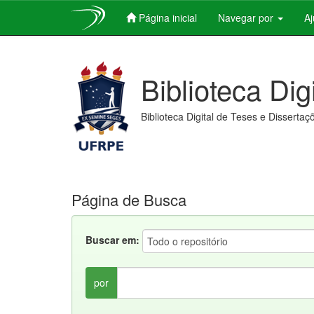
Página inicial
Navegar por
A
Skip
navigation
Biblioteca Dig
Biblioteca Digital de Teses e Dissertaç
Página de Busca
Buscar em:
por