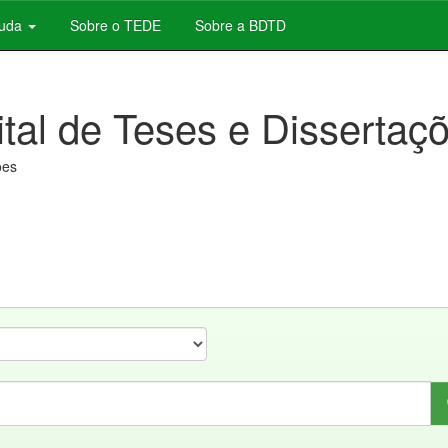
juda
Sobre o TEDE
Sobre a BDTD
ital de Teses e Dissertaç
ões