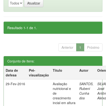
Resultado 1-1 de 1.
Anterior
1
Próximo
Conjunto de itens:
Data de
Pré-
Título
Autor
Orien
defesa
visualização
29-Fev-2016
Avaliação
SANTOS,
SILVA
nutricional e
Rubeni
José
de
Cunha
Antôn
crescimento
dos
Aleix
incial em altura