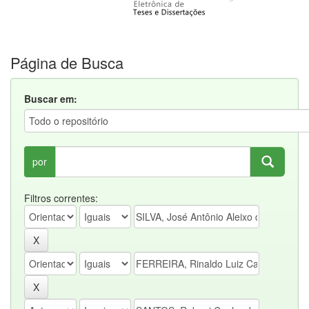
Página de Busca
Buscar em:
por
Filtros correntes: