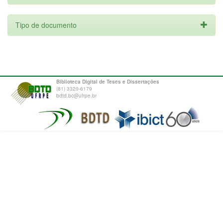
Tipo de documento
Biblioteca Digital de Teses e Dissertações
(81) 3320-6179
bdtd.bc@ufrpe.br