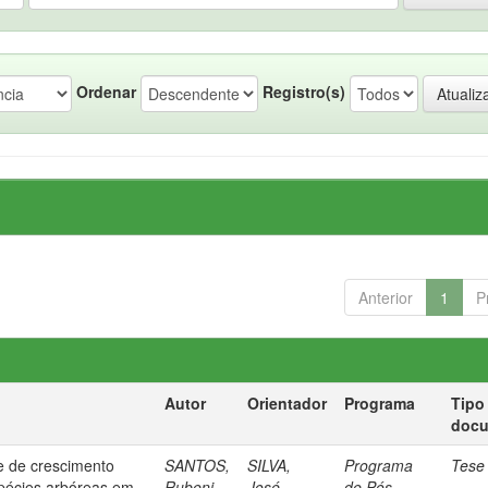
Ordenar
Registro(s)
Anterior
1
P
Autor
Orientador
Programa
Tipo
doc
 e de crescimento
SANTOS,
SILVA,
Programa
Tese
spécies arbóreas em
Rubeni
José
de Pós-