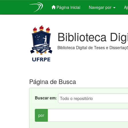
Página inicial
Navegar por
A
Skip
navigation
Biblioteca Dig
Biblioteca Digital de Teses e Dissertaç
Página de Busca
Buscar em:
por