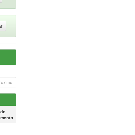
róximo
 de
umento