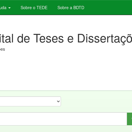
juda
Sobre o TEDE
Sobre a BDTD
ital de Teses e Dissertaç
ões