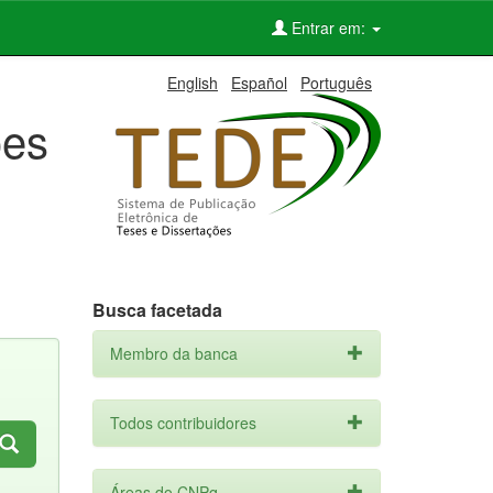
Entrar em:
English
Español
Português
ões
Busca facetada
Membro da banca
Todos contribuidores
Áreas do CNPq