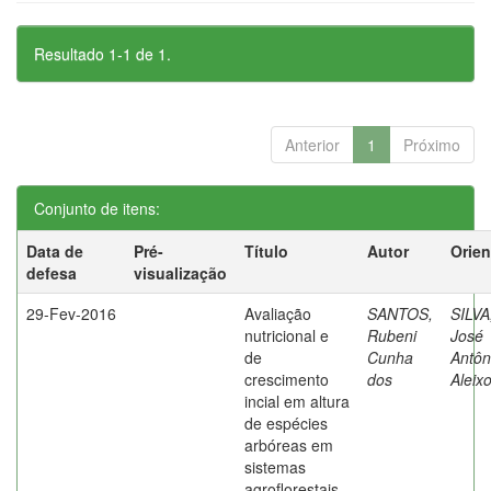
Resultado 1-1 de 1.
Anterior
1
Próximo
Conjunto de itens:
Data de
Pré-
Título
Autor
Orien
defesa
visualização
29-Fev-2016
Avaliação
SANTOS,
SILVA
nutricional e
Rubeni
José
de
Cunha
Antôn
crescimento
dos
Aleix
incial em altura
de espécies
arbóreas em
sistemas
agroflorestais