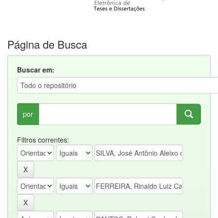
Página de Busca
Buscar em:
por
Filtros correntes: