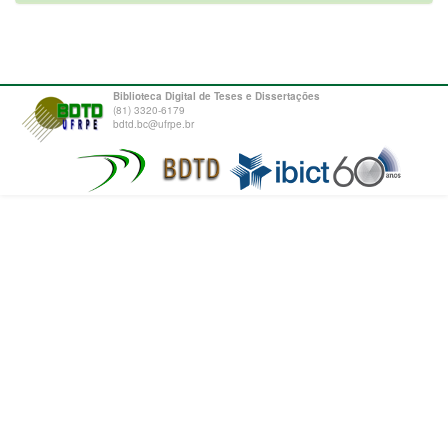
Biblioteca Digital de Teses e Dissertações
(81) 3320-6179
bdtd.bc@ufrpe.br