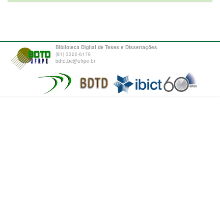
Biblioteca Digital de Teses e Dissertações
(81) 3320-6179
bdtd.bc@ufrpe.br