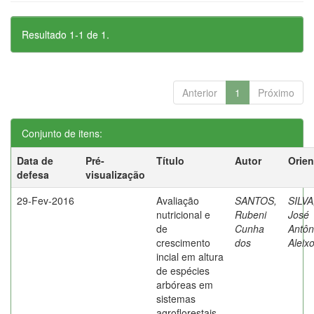
Resultado 1-1 de 1.
Anterior
1
Próximo
Conjunto de itens:
Data de
Pré-
Título
Autor
Orien
defesa
visualização
29-Fev-2016
Avaliação
SANTOS,
SILVA
nutricional e
Rubeni
José
de
Cunha
Antôn
crescimento
dos
Aleix
incial em altura
de espécies
arbóreas em
sistemas
agroflorestais