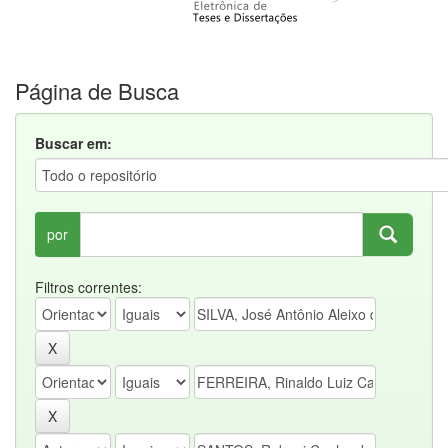
Página de Busca
Buscar em:
por
Filtros correntes: