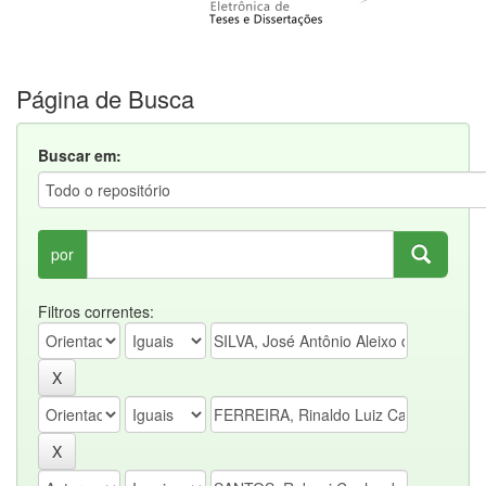
Página de Busca
Buscar em:
por
Filtros correntes: