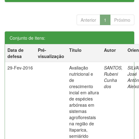
Anterior
1
Próximo
Conjunto de itens:
Data de
Pré-
Título
Autor
Orien
defesa
visualização
29-Fev-2016
Avaliação
SANTOS,
SILVA
nutricional e
Rubeni
José
de
Cunha
Antôn
crescimento
dos
Aleix
incial em altura
de espécies
arbóreas em
sistemas
agroflorestais
na região de
Itaparica,
semiárido