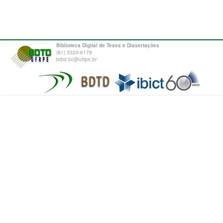
Biblioteca Digital de Teses e Dissertações
(81) 3320-6179
bdtd.bc@ufrpe.br