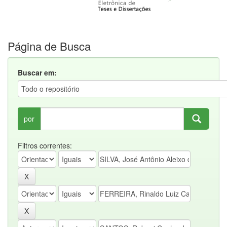
Página de Busca
Buscar em:
por
Filtros correntes: