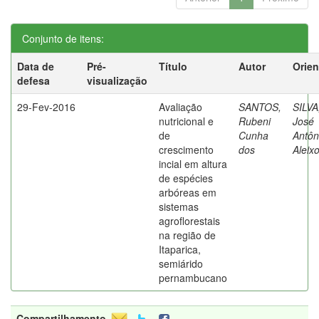
Conjunto de itens:
Data de
Pré-
Título
Autor
Orien
defesa
visualização
29-Fev-2016
Avaliação
SANTOS,
SILVA
nutricional e
Rubeni
José
de
Cunha
Antôn
crescimento
dos
Aleix
incial em altura
de espécies
arbóreas em
sistemas
agroflorestais
na região de
Itaparica,
semiárido
pernambucano
Compartilhamento