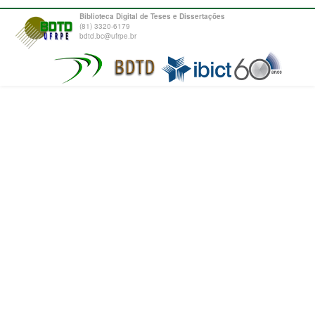
Biblioteca Digital de Teses e Dissertações
(81) 3320-6179
bdtd.bc@ufrpe.br