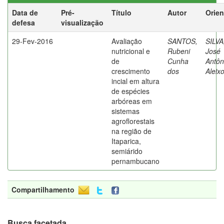
Data de
Pré-
Título
Autor
Orien
defesa
visualização
29-Fev-2016
Avaliação
SANTOS,
SILVA
nutricional e
Rubeni
José
de
Cunha
Antôn
crescimento
dos
Aleix
incial em altura
de espécies
arbóreas em
sistemas
agroflorestais
na região de
Itaparica,
semiárido
pernambucano
Compartilhamento
Busca facetada