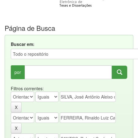
Página de Busca
Buscar em:
por
Filtros correntes: