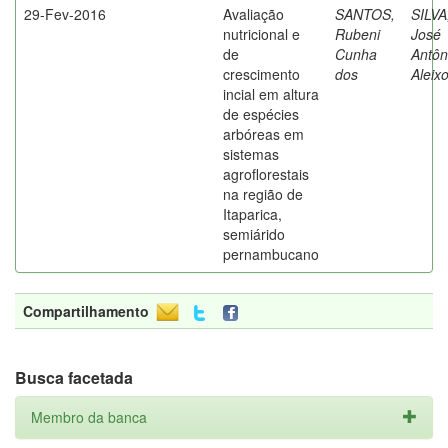
29-Fev-2016
Avaliação
SANTOS,
SILVA
nutricional e
Rubeni
José
de
Cunha
Antôn
crescimento
dos
Aleix
incial em altura
de espécies
arbóreas em
sistemas
agroflorestais
na região de
Itaparica,
semiárido
pernambucano
Compartilhamento
Busca facetada
Membro da banca