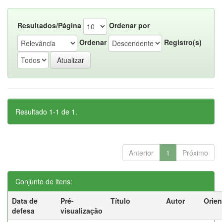
Resultados/Página
Ordenar por
Ordenar
Registro(s)
Resultado 1-1 de 1.
Anterior
1
Próximo
Conjunto de itens:
Data de
Pré-
Título
Autor
Orien
defesa
visualização