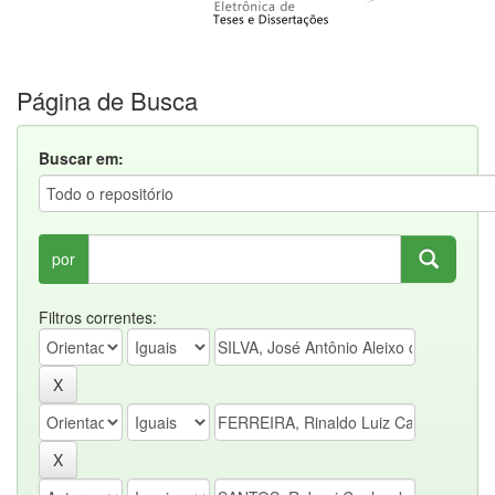
Página de Busca
Buscar em:
por
Filtros correntes: