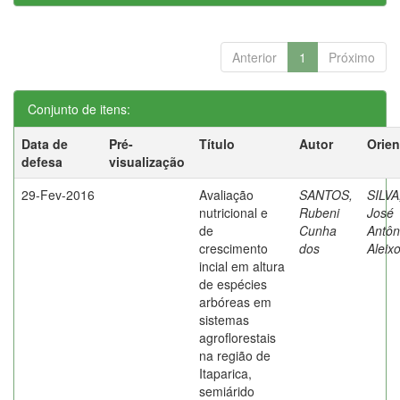
Anterior
1
Próximo
Conjunto de itens:
Data de
Pré-
Título
Autor
Orien
defesa
visualização
29-Fev-2016
Avaliação
SANTOS,
SILVA
nutricional e
Rubeni
José
de
Cunha
Antôn
crescimento
dos
Aleix
incial em altura
de espécies
arbóreas em
sistemas
agroflorestais
na região de
Itaparica,
semiárido