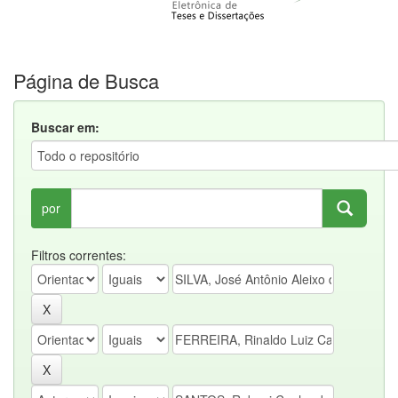
Página de Busca
Buscar em:
por
Filtros correntes: