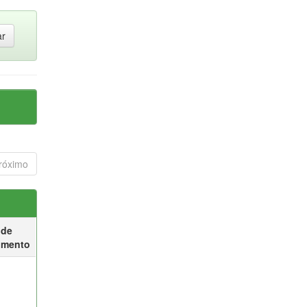
róximo
 de
umento