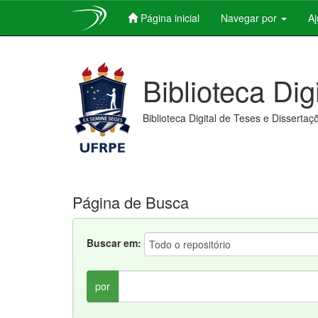
Página inicial
Navegar por
A
Skip
navigation
Biblioteca Dig
Biblioteca Digital de Teses e Dissertaç
Página de Busca
Buscar em:
por