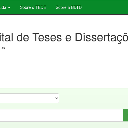
juda
Sobre o TEDE
Sobre a BDTD
ital de Teses e Dissertaç
ões