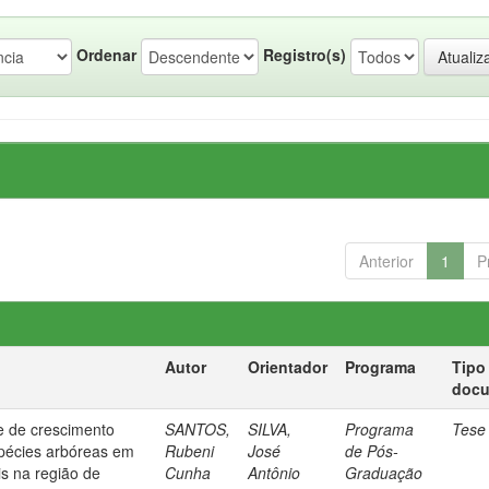
Ordenar
Registro(s)
Anterior
1
P
Autor
Orientador
Programa
Tipo
doc
 e de crescimento
SANTOS,
SILVA,
Programa
Tese
spécies arbóreas em
Rubeni
José
de Pós-
is na região de
Cunha
Antônio
Graduação