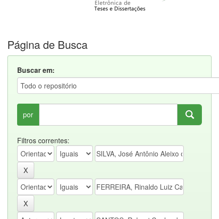
Página de Busca
Buscar em:
por
Filtros correntes: