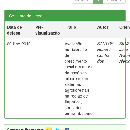
Conjunto de itens:
Data de
Pré-
Título
Autor
Orien
defesa
visualização
29-Fev-2016
Avaliação
SANTOS,
SILVA
nutricional e
Rubeni
José
de
Cunha
Antôn
crescimento
dos
Aleix
incial em altura
de espécies
arbóreas em
sistemas
agroflorestais
na região de
Itaparica,
semiárido
pernambucano
Compartilhamento