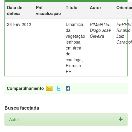
Data de
Pré-
Título
Autor
Orienta
defesa
visualização
23-Fev-2012
Dinâmica
PIMENTEL,
FERREI
da
Diogo José
Rinaldo
vegetação
Oliveira
Luiz
lenhosa
Caracio
em área
de
caatinga,
Floresta –
PE
Compartilhamento
Busca facetada
Autor