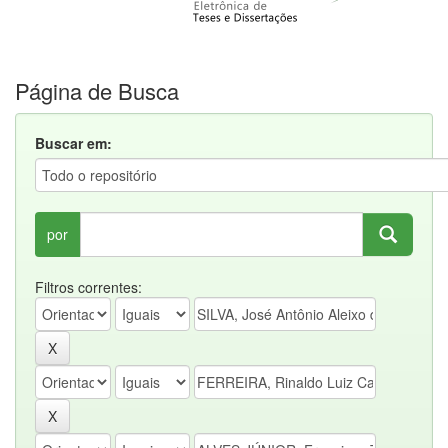
Página de Busca
Buscar em:
por
Filtros correntes: