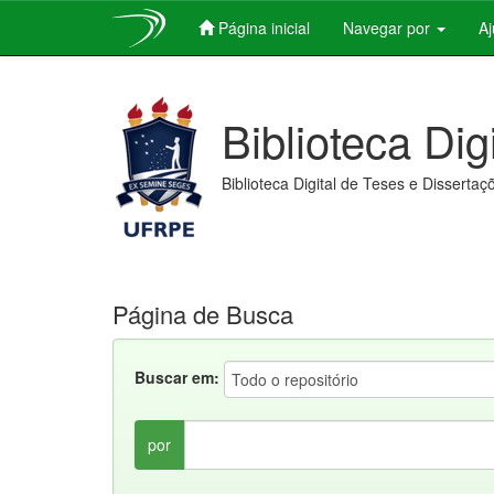
Página inicial
Navegar por
A
Skip
navigation
Biblioteca Dig
Biblioteca Digital de Teses e Dissertaç
Página de Busca
Buscar em:
por