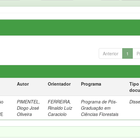
Anterior
1
P
Autor
Orientador
Programa
Tipo
doc
ão
PIMENTEL,
FERREIRA,
Programa de Pós-
Diss
Diogo José
Rinaldo Luiz
Graduação em
PE
Oliveira
Caraciolo
Ciências Florestais