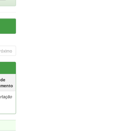
róximo
 de
umento
ertação