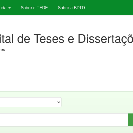
juda
Sobre o TEDE
Sobre a BDTD
ital de Teses e Dissertaç
ões