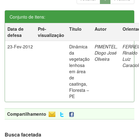
Conjunto de itens:
Data de
Pré-
Título
Autor
Orienta
defesa
visualização
23-Fev-2012
Dinâmica
PIMENTEL,
FERREI
da
Diogo José
Rinaldo
vegetação
Oliveira
Luiz
lenhosa
Caracio
em área
de
caatinga,
Floresta –
PE
Compartilhamento
Busca facetada