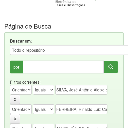
Página de Busca
Buscar em:
por
Filtros correntes: