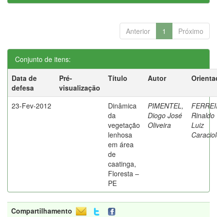
Anterior
1
Próximo
Conjunto de itens:
Data de
Pré-
Título
Autor
Orienta
defesa
visualização
23-Fev-2012
Dinâmica
PIMENTEL,
FERREI
da
Diogo José
Rinaldo
vegetação
Oliveira
Luiz
lenhosa
Caracio
em área
de
caatinga,
Floresta –
PE
Compartilhamento