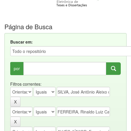
Página de Busca
Buscar em:
por
Filtros correntes: