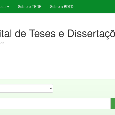
juda
Sobre o TEDE
Sobre a BDTD
ital de Teses e Dissertaç
ões