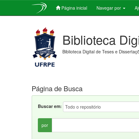
Página inicial
Navegar por
A
Skip
navigation
Biblioteca Dig
Biblioteca Digital de Teses e Dissertaç
Página de Busca
Buscar em:
por