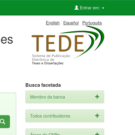
Entrar em:
English
Español
Português
ões
Busca facetada
Membro da banca
Todos contribuidores
Áreas do CNPq