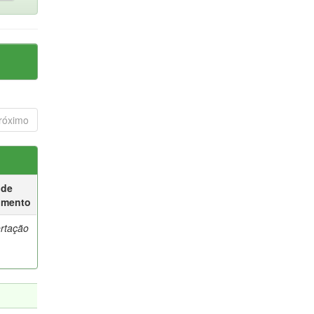
róximo
 de
umento
ertação