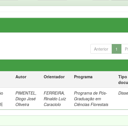
Anterior
1
P
Autor
Orientador
Programa
Tipo
doc
ão
PIMENTEL,
FERREIRA,
Programa de Pós-
Diss
Diogo José
Rinaldo Luiz
Graduação em
PE
Oliveira
Caraciolo
Ciências Florestais