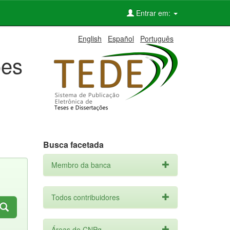
Entrar em:
English
Español
Português
ões
Busca facetada
Membro da banca
Todos contribuidores
Áreas do CNPq