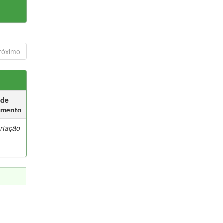
róximo
 de
umento
ertação