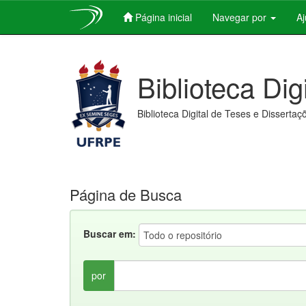
Página inicial
Navegar por
A
Skip
navigation
Biblioteca Dig
Biblioteca Digital de Teses e Dissertaç
Página de Busca
Buscar em:
por