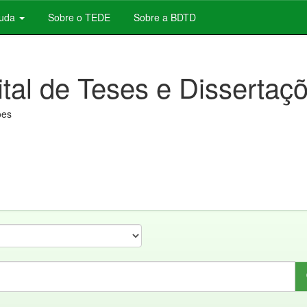
juda
Sobre o TEDE
Sobre a BDTD
ital de Teses e Dissertaç
ões