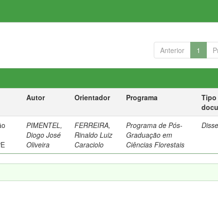
Anterior
1
P
Autor
Orientador
Programa
Tipo
doc
ão
PIMENTEL,
FERREIRA,
Programa de Pós-
Diss
Diogo José
Rinaldo Luiz
Graduação em
PE
Oliveira
Caraciolo
Ciências Florestais