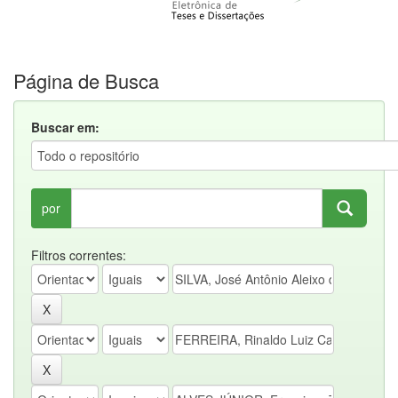
Página de Busca
Buscar em:
por
Filtros correntes: