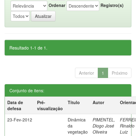
Ordenar
Registro(s)
Resultado 1-1 de 1.
Anterior
1
Próximo
Conjunto de itens:
Data de
Pré-
Título
Autor
Orienta
defesa
visualização
23-Fev-2012
Dinâmica
PIMENTEL,
FERREI
da
Diogo José
Rinaldo
vegetação
Oliveira
Luiz