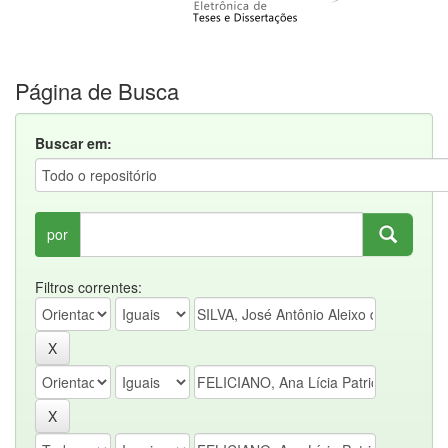
Página de Busca
Buscar em:
por
Filtros correntes: