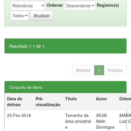
Ordenar
Registro(s)
Resultado 1-1 de 1.
Anterior
1
Próximo
Conjunto de itens:
Data de
Pré-
Título
Autor
Orien
defesa
visualização
23-Fev-2018
Tamanho da
SILVA,
MARA
área amostral
Nelio
Luiz C
e
Domingos