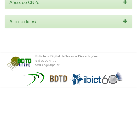
Áreas do CNPq
Ano de defesa
Biblioteca Digital de Teses e Dissertações
(81) 3320-6179
bdtd.bc@ufrpe.br