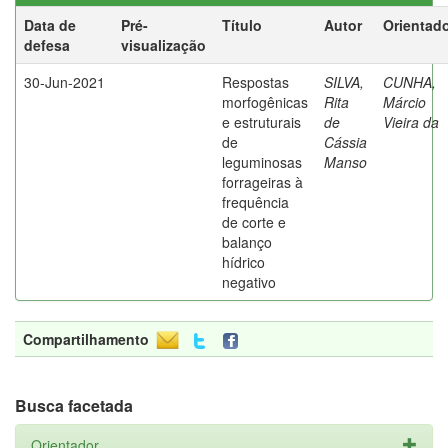
Data de
Pré-
Título
Autor
Orientad
defesa
visualização
30-Jun-2021
Respostas
SILVA,
CUNHA,
morfogênicas
Rita
Márcio
e estruturais
de
Vieira da
de
Cássia
leguminosas
Manso
forrageiras à
frequência
de corte e
balanço
hídrico
negativo
Compartilhamento
Busca facetada
Orientador