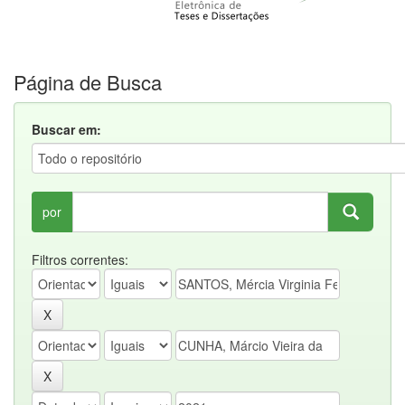
Página de Busca
Buscar em:
por
Filtros correntes: