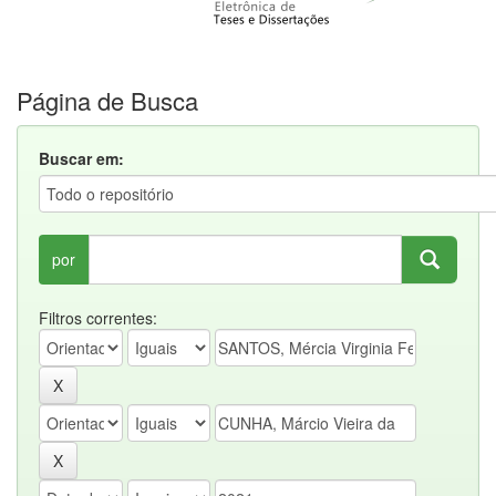
Página de Busca
Buscar em:
por
Filtros correntes: