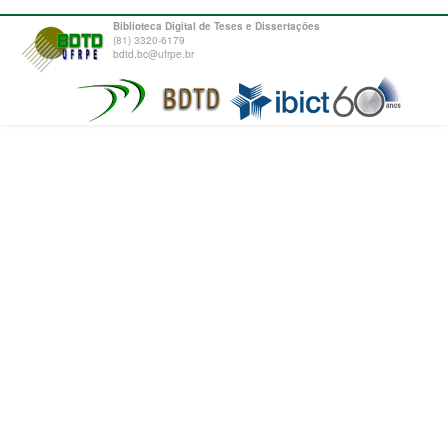
Biblioteca Digital de Teses e Dissertações
(81) 3320-6179
bdtd.bc@ufrpe.br