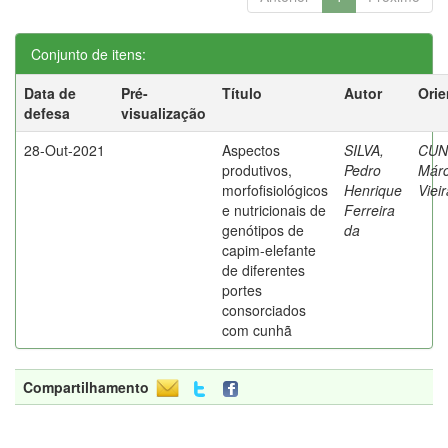
Conjunto de itens:
Data de
Pré-
Título
Autor
Orie
defesa
visualização
28-Out-2021
Aspectos
SILVA,
CUN
produtivos,
Pedro
Márc
morfofisiológicos
Henrique
Viei
e nutricionais de
Ferreira
genótipos de
da
capim-elefante
de diferentes
portes
consorciados
com cunhã
Compartilhamento