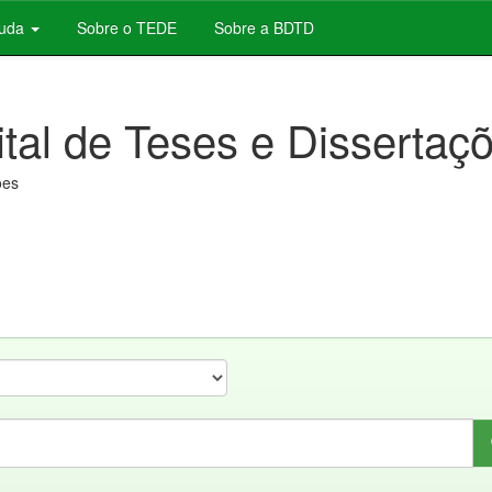
juda
Sobre o TEDE
Sobre a BDTD
ital de Teses e Dissertaç
ões