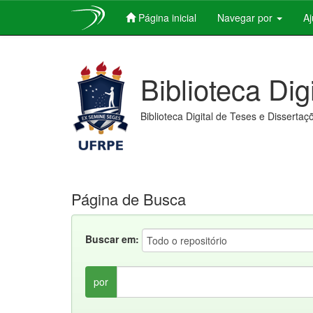
Página inicial
Navegar por
A
Skip
navigation
Biblioteca Dig
Biblioteca Digital de Teses e Dissertaç
Página de Busca
Buscar em:
por