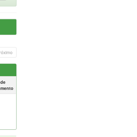
róximo
 de
umento