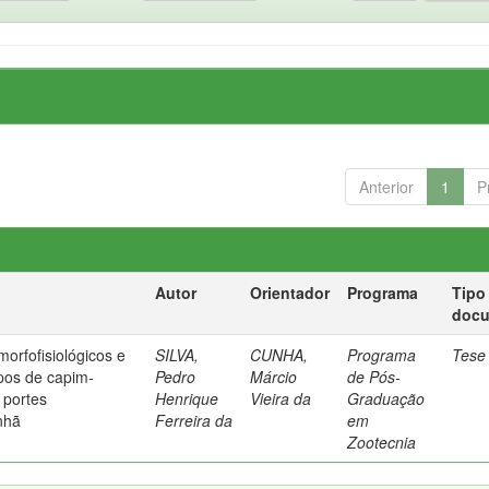
Anterior
1
P
Autor
Orientador
Programa
Tipo
doc
morfofisiológicos e
SILVA,
CUNHA,
Programa
Tese
ipos de capim-
Pedro
Márcio
de Pós-
 portes
Henrique
Vieira da
Graduação
nhã
Ferreira da
em
Zootecnia