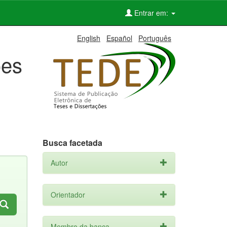
Entrar em:
English
Español
Português
ões
Busca facetada
Autor
Orientador
Membro da banca