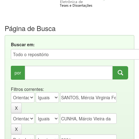
Página de Busca
Buscar em:
por
Filtros correntes: