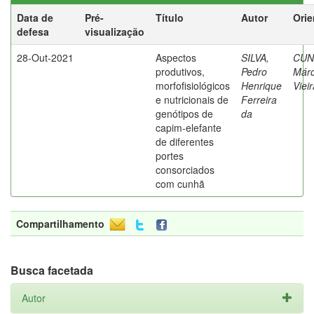
Data de
Pré-
Título
Autor
Orie
defesa
visualização
28-Out-2021
Aspectos
SILVA,
CUN
produtivos,
Pedro
Márc
morfofisiológicos
Henrique
Viei
e nutricionais de
Ferreira
genótipos de
da
capim-elefante
de diferentes
portes
consorciados
com cunhã
Compartilhamento
Busca facetada
Autor