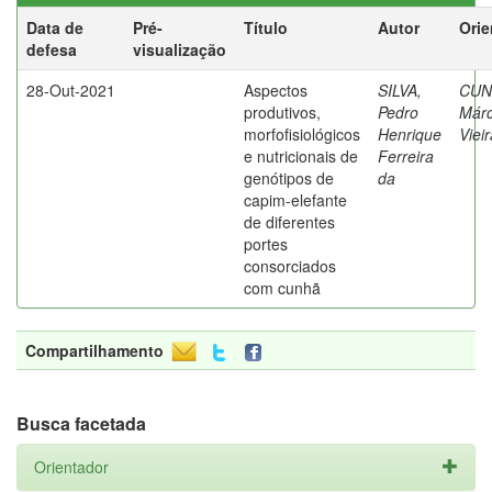
Data de
Pré-
Título
Autor
Orie
defesa
visualização
28-Out-2021
Aspectos
SILVA,
CUN
produtivos,
Pedro
Márc
morfofisiológicos
Henrique
Viei
e nutricionais de
Ferreira
genótipos de
da
capim-elefante
de diferentes
portes
consorciados
com cunhã
Compartilhamento
Busca facetada
Orientador