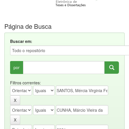
Página de Busca
Buscar em:
por
Filtros correntes: