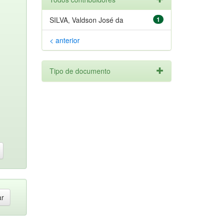
SILVA, Valdson José da
1
< anterior
Tipo de documento