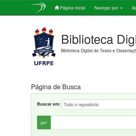
Página inicial
Navegar por
A
Skip
navigation
Biblioteca Dig
Biblioteca Digital de Teses e Dissertaç
Página de Busca
Buscar em:
por