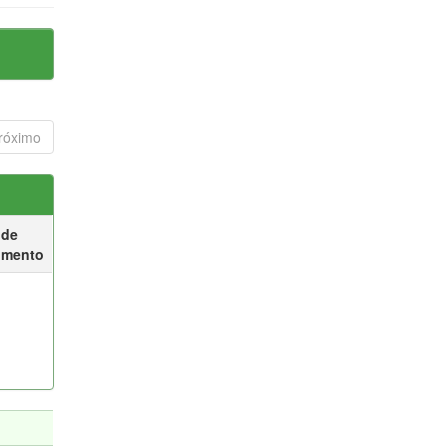
róximo
 de
umento