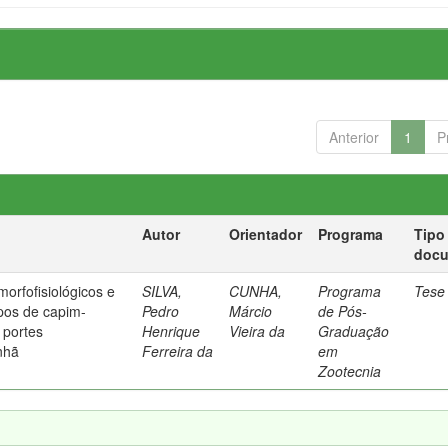
Anterior
1
P
Autor
Orientador
Programa
Tipo
doc
morfofisiológicos e
SILVA,
CUNHA,
Programa
Tese
ipos de capim-
Pedro
Márcio
de Pós-
 portes
Henrique
Vieira da
Graduação
nhã
Ferreira da
em
Zootecnia