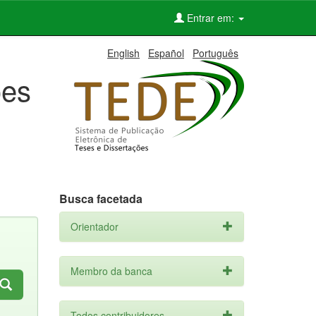
Entrar em:
English
Español
Português
ões
Busca facetada
Orientador
Membro da banca
Todos contribuidores