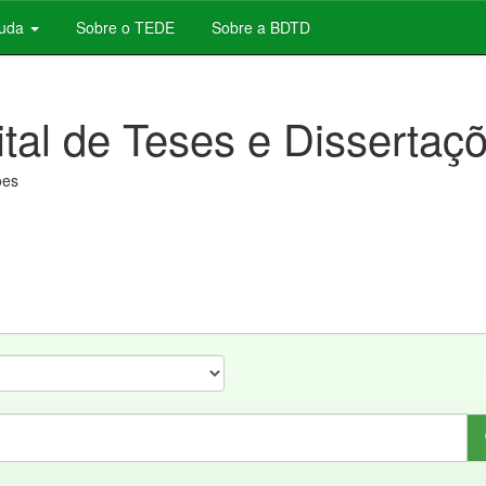
juda
Sobre o TEDE
Sobre a BDTD
ital de Teses e Dissertaç
ões