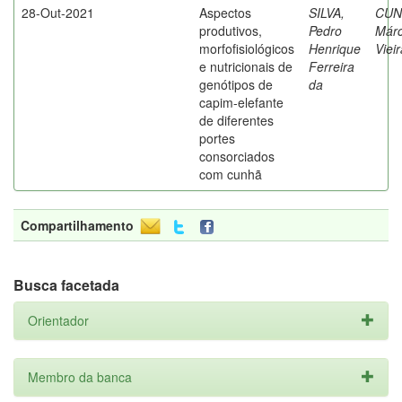
28-Out-2021
Aspectos
SILVA,
CUN
produtivos,
Pedro
Márc
morfofisiológicos
Henrique
Viei
e nutricionais de
Ferreira
genótipos de
da
capim-elefante
de diferentes
portes
consorciados
com cunhã
Compartilhamento
Busca facetada
Orientador
Membro da banca