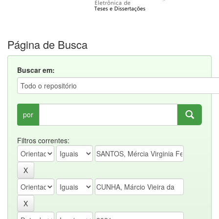
Página de Busca
Buscar em:
por
Filtros correntes: