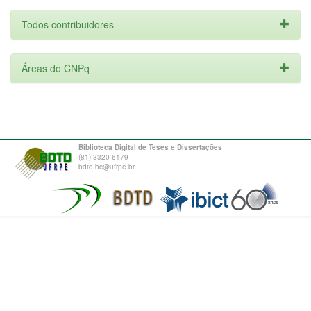
Todos contribuidores
Áreas do CNPq
Biblioteca Digital de Teses e Dissertações
(81) 3320-6179
bdtd.bc@ufrpe.br