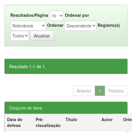
Resultados/Página
Ordenar por
Ordenar
Registro(s)
Resultado 1-1 de 1.
Anterior
1
Próximo
Conjunto de itens:
Data de
Pré-
Título
Autor
Orie
defesa
visualização