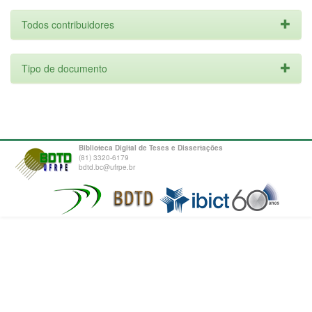
Todos contribuidores
Tipo de documento
Biblioteca Digital de Teses e Dissertações
(81) 3320-6179
bdtd.bc@ufrpe.br