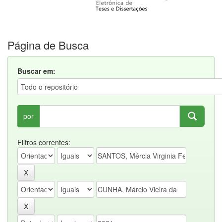
Página de Busca
Buscar em:
por
Filtros correntes: