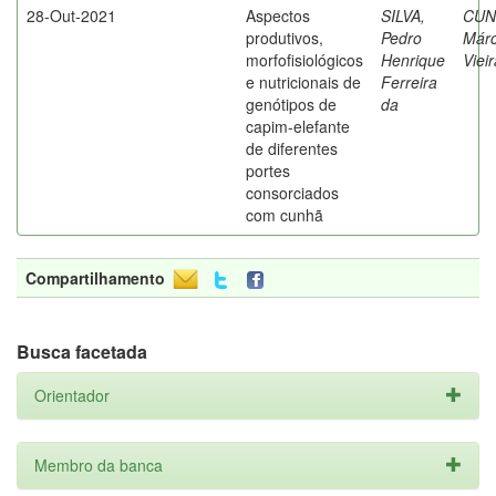
28-Out-2021
Aspectos
SILVA,
CUN
produtivos,
Pedro
Márc
morfofisiológicos
Henrique
Viei
e nutricionais de
Ferreira
genótipos de
da
capim-elefante
de diferentes
portes
consorciados
com cunhã
Compartilhamento
Busca facetada
Orientador
Membro da banca