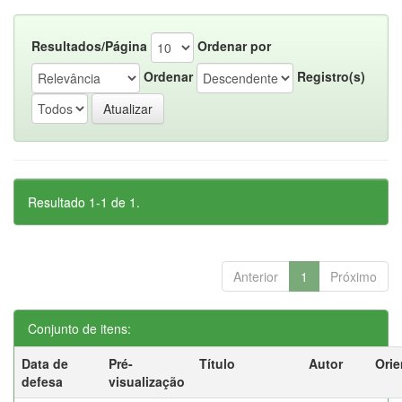
Resultados/Página
Ordenar por
Ordenar
Registro(s)
Resultado 1-1 de 1.
Anterior
1
Próximo
Conjunto de itens:
Data de
Pré-
Título
Autor
Orie
defesa
visualização