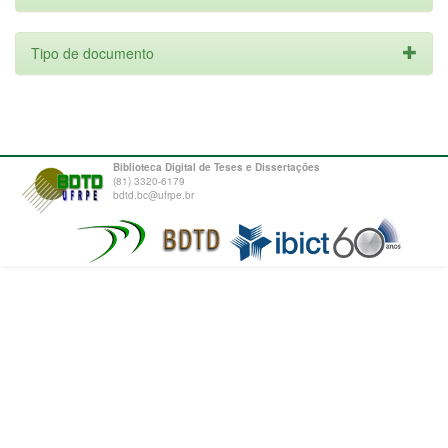
Tipo de documento
Biblioteca Digital de Teses e Dissertações
(81) 3320-6179
bdtd.bc@ufrpe.br