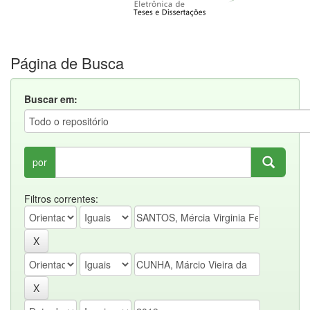
Página de Busca
Buscar em:
por
Filtros correntes: