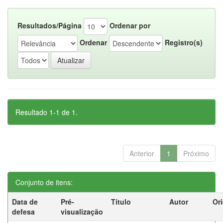
Resultados/Página
Ordenar por
Ordenar
Registro(s)
Resultado 1-1 de 1.
Anterior
1
Próximo
Conjunto de itens:
Data de
Pré-
Título
Autor
Or
defesa
visualização