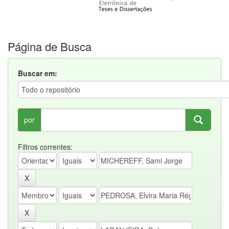
Página de Busca
Buscar em:
por
Filtros correntes: