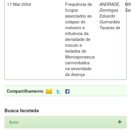
17-Mar-2004
Frequência de
ANDRADE,
MI
fungos
Domingos
Sa
associados ao
Eduardo
colapso do
Guimarães
meloeiro e
Tavares de
influência da
densidade de
inóculo e
isolados de
Menosporascus
cannonballus
na severidade
da doença
Compartilhamento
Busca facetada
Autor