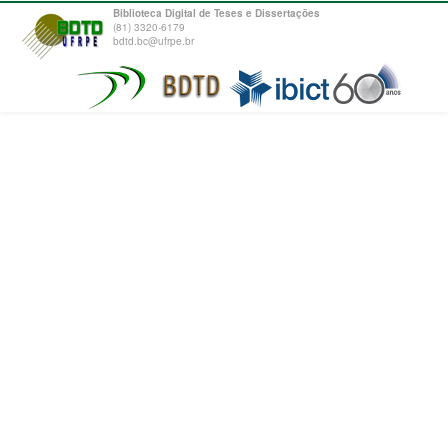
Biblioteca Digital de Teses e Dissertações
(81) 3320-6179
bdtd.bc@ufrpe.br