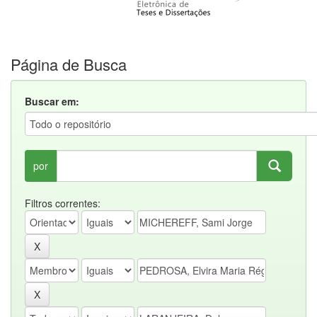
Página de Busca
Buscar em:
por
Filtros correntes: