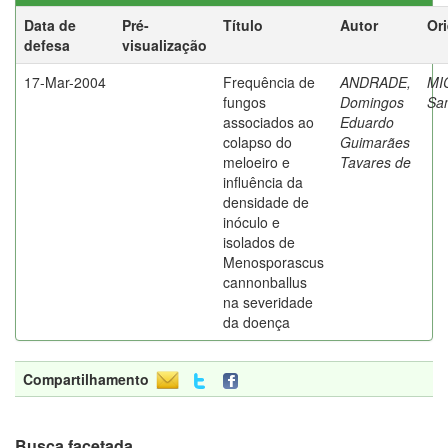
Data de
Pré-
Título
Autor
Or
defesa
visualização
17-Mar-2004
Frequência de
ANDRADE,
MI
fungos
Domingos
Sa
associados ao
Eduardo
colapso do
Guimarães
meloeiro e
Tavares de
influência da
densidade de
inóculo e
isolados de
Menosporascus
cannonballus
na severidade
da doença
Compartilhamento
Busca facetada