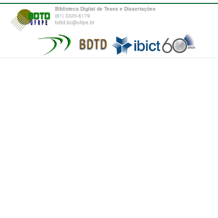
Biblioteca Digital de Teses e Dissertações
(81) 3320-6179
bdtd.bc@ufrpe.br