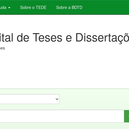
juda
Sobre o TEDE
Sobre a BDTD
ital de Teses e Dissertaç
ões