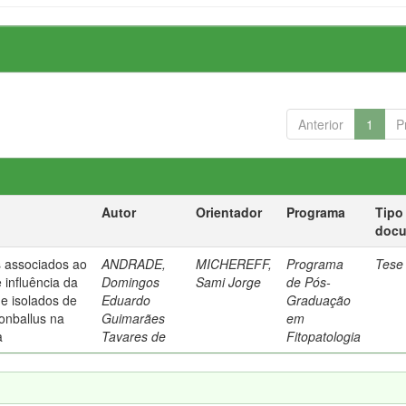
Anterior
1
P
Autor
Orientador
Programa
Tipo
doc
 associados ao
ANDRADE,
MICHEREFF,
Programa
Tese
 influência da
Domingos
Sami Jorge
de Pós-
e isolados de
Eduardo
Graduação
nballus na
Guimarães
em
a
Tavares de
Fitopatologia