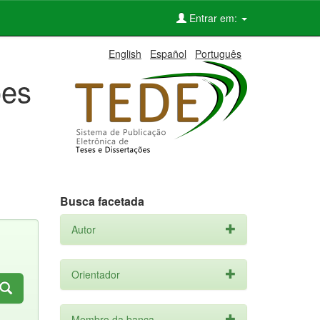
Entrar em:
English
Español
Português
ões
Busca facetada
Autor
Orientador
Membro da banca