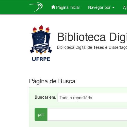
Página inicial
Navegar por
A
Skip
navigation
Biblioteca Dig
Biblioteca Digital de Teses e Dissertaç
Página de Busca
Buscar em:
por