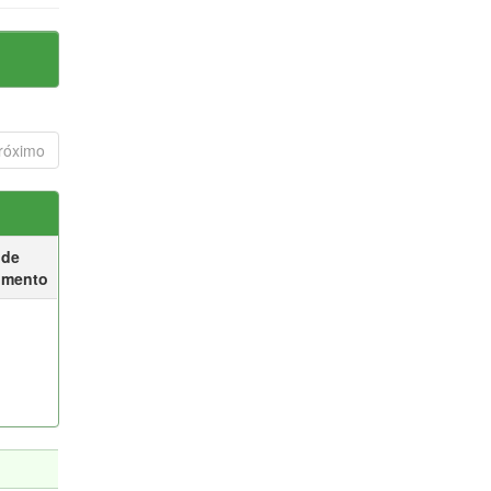
róximo
 de
umento