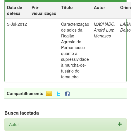
Data de
Pré-
Título
Autor
Orien
defesa
visualização
5-Jul-2012
Caracterização
MACHADO,
LARA
de solos da
André Luiz
Delso
Região
Menezes
Agreste de
Pernambuco
quanto a
supressividade
à murcha-de-
fusário do
tomateiro
Compartilhamento
Busca facetada
Autor