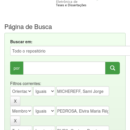
Página de Busca
Buscar em:
por
Filtros correntes: