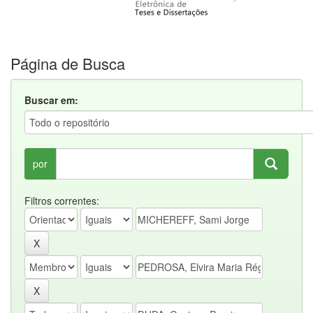
Página de Busca
Buscar em:
por
Filtros correntes: