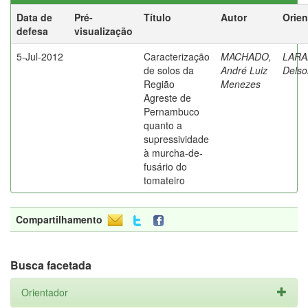
Data de
Pré-
Título
Autor
Orien
defesa
visualização
5-Jul-2012
Caracterização
MACHADO,
LARA
de solos da
André Luiz
Delso
Região
Menezes
Agreste de
Pernambuco
quanto a
supressividade
à murcha-de-
fusário do
tomateiro
Compartilhamento
Busca facetada
Orientador