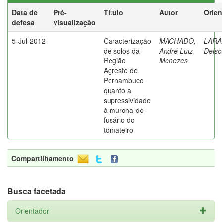
Data de
Pré-
Título
Autor
Orien
defesa
visualização
5-Jul-2012
Caracterização
MACHADO,
LARA
de solos da
André Luiz
Delso
Região
Menezes
Agreste de
Pernambuco
quanto a
supressividade
à murcha-de-
fusário do
tomateiro
Compartilhamento
Busca facetada
Orientador