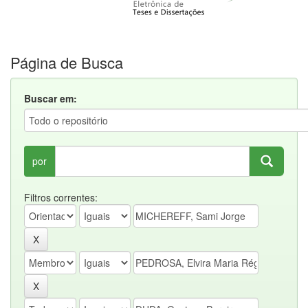
Página de Busca
Buscar em:
por
Filtros correntes: