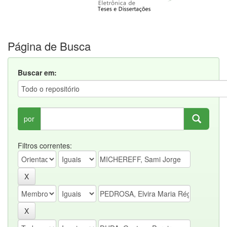
Página de Busca
Buscar em:
por
Filtros correntes: