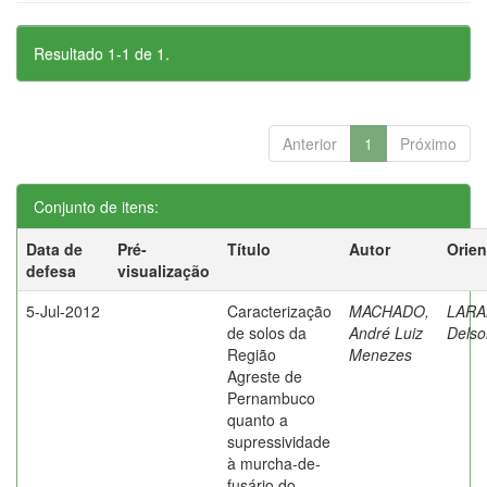
Resultado 1-1 de 1.
Anterior
1
Próximo
Conjunto de itens:
Data de
Pré-
Título
Autor
Orien
defesa
visualização
5-Jul-2012
Caracterização
MACHADO,
LARA
de solos da
André Luiz
Delso
Região
Menezes
Agreste de
Pernambuco
quanto a
supressividade
à murcha-de-
fusário do