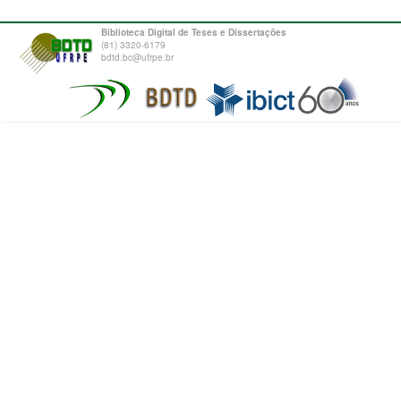
Biblioteca Digital de Teses e Dissertações
(81) 3320-6179
bdtd.bc@ufrpe.br