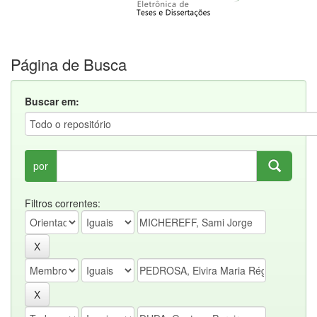
Página de Busca
Buscar em:
por
Filtros correntes: