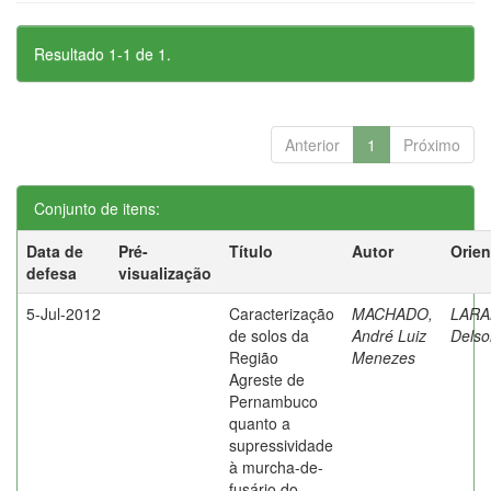
Resultado 1-1 de 1.
Anterior
1
Próximo
Conjunto de itens:
Data de
Pré-
Título
Autor
Orien
defesa
visualização
5-Jul-2012
Caracterização
MACHADO,
LARA
de solos da
André Luiz
Delso
Região
Menezes
Agreste de
Pernambuco
quanto a
supressividade
à murcha-de-
fusário do