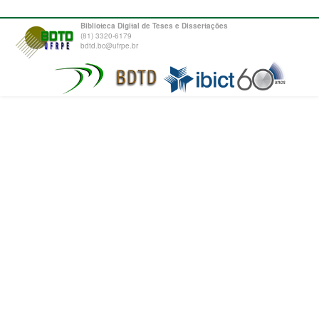
Biblioteca Digital de Teses e Dissertações
(81) 3320-6179
bdtd.bc@ufrpe.br