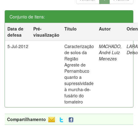
Conjunto de itens:
Data de
Pré-
Título
Autor
Orien
defesa
visualização
5-Jul-2012
Caracterização
MACHADO,
LARA
de solos da
André Luiz
Delso
Região
Menezes
Agreste de
Pernambuco
quanto a
supressividade
à murcha-de-
fusário do
tomateiro
Compartilhamento