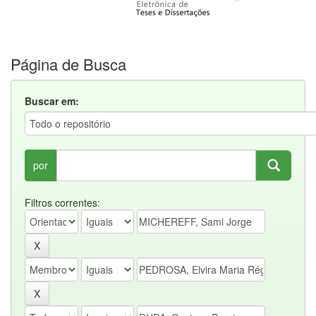
Página de Busca
Buscar em:
por
Filtros correntes: