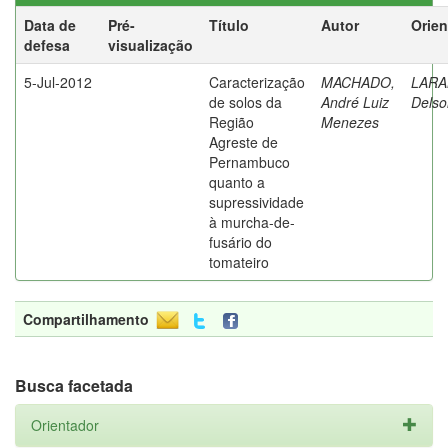
Data de
Pré-
Título
Autor
Orien
defesa
visualização
5-Jul-2012
Caracterização
MACHADO,
LARA
de solos da
André Luiz
Delso
Região
Menezes
Agreste de
Pernambuco
quanto a
supressividade
à murcha-de-
fusário do
tomateiro
Compartilhamento
Busca facetada
Orientador