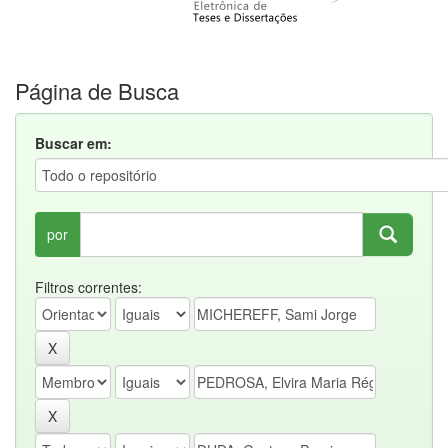
Página de Busca
Buscar em:
por
Filtros correntes: