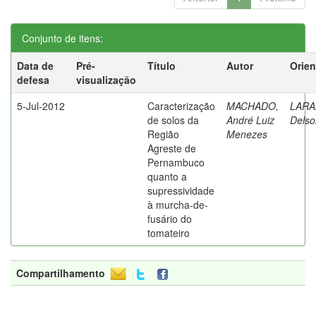
Conjunto de itens:
Data de
Pré-
Título
Autor
Orien
defesa
visualização
5-Jul-2012
Caracterização
MACHADO,
LARA
de solos da
André Luiz
Delso
Região
Menezes
Agreste de
Pernambuco
quanto a
supressividade
à murcha-de-
fusário do
tomateiro
Compartilhamento