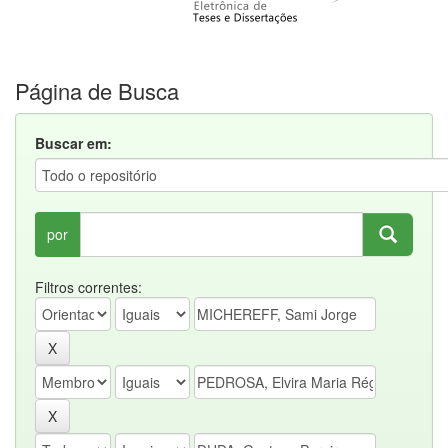
Página de Busca
Buscar em:
por
Filtros correntes: