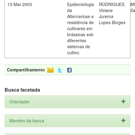
13-Mar-2003
Epidemiologia
RODRIGUES,
M
da
Viviane
Sa
Alternariose e
Jurema
resistência de
Lopes Borges
cultivares em
brássicas sob
diferentes
sistemas de
cultivo
Compartilhamento
Busca facetada
Orientador
Membro da banca