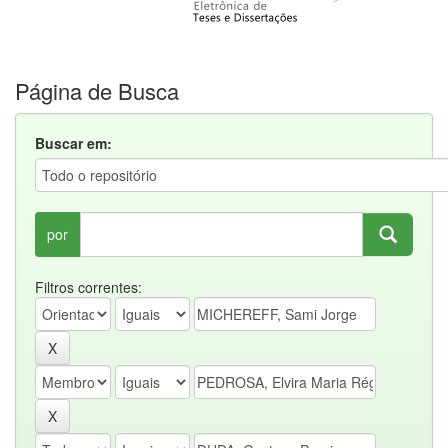
Página de Busca
Buscar em:
por
Filtros correntes: