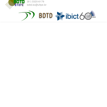
(81) 3320-6179
bdtd.bc@ufrpe.br