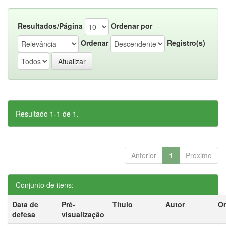
Resultados/Página
Ordenar por
Ordenar
Registro(s)
Resultado 1-1 de 1.
Anterior
1
Próximo
Conjunto de itens:
Data de
Pré-
Título
Autor
Or
defesa
visualização