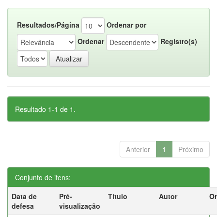
Resultados/Página
Ordenar por
Ordenar
Registro(s)
Resultado 1-1 de 1.
Anterior
1
Próximo
Conjunto de itens:
Data de
Pré-
Título
Autor
Or
defesa
visualização