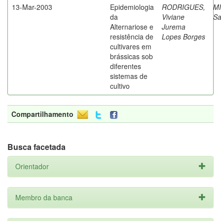
13-Mar-2003
Epidemiologia
RODRIGUES,
M
da
Viviane
Sa
Alternariose e
Jurema
resistência de
Lopes Borges
cultivares em
brássicas sob
diferentes
sistemas de
cultivo
Compartilhamento
Busca facetada
Orientador
Membro da banca