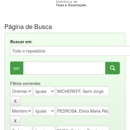
Página de Busca
Buscar em:
por
Filtros correntes: