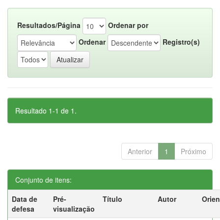
Resultados/Página
Ordenar por
Ordenar
Registro(s)
Resultado 1-1 de 1.
Anterior
1
Próximo
Conjunto de itens:
Data de
Pré-
Título
Autor
Orien
defesa
visualização