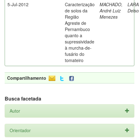
5-Jul-2012
Caracterização
MACHADO,
LARA
de solos da
André Luiz
Delso
Região
Menezes
Agreste de
Pernambuco
quanto a
supressividade
à murcha-de-
fusário do
tomateiro
Compartilhamento
Busca facetada
Autor
Orientador