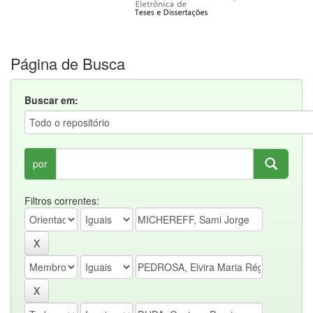
Página de Busca
Buscar em:
por
Filtros correntes: