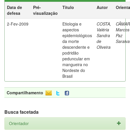
Data de
Pré-
Título
Autor
Orient
defesa
visualização
2-Fev-2009
Etiologia e
COSTA,
CÂMAR
aspectos
Valéria
Marcos
epidemiológicos
Sandra
Paz
da morte
de
Saraiva
descendente e
Oliveira
podridão
peduncular em
mangueira no
Nordeste do
Brasil
Compartilhamento
Busca facetada
Orientador