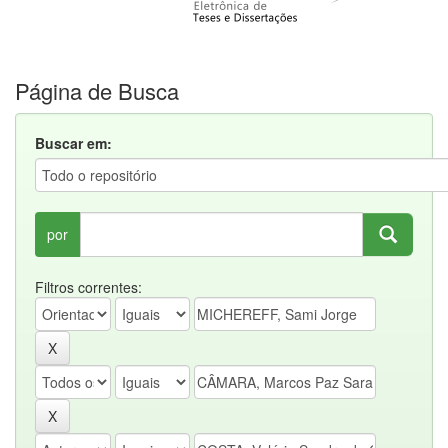
Página de Busca
Buscar em:
por
Filtros correntes: