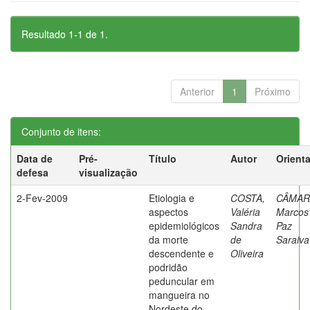
Resultado 1-1 de 1.
Anterior
1
Próximo
Conjunto de itens:
Data de
Pré-
Título
Autor
Orient
defesa
visualização
2-Fev-2009
Etiologia e
COSTA,
CÂMAR
aspectos
Valéria
Marcos
epidemiológicos
Sandra
Paz
da morte
de
Saraiva
descendente e
Oliveira
podridão
peduncular em
mangueira no
Nordeste do