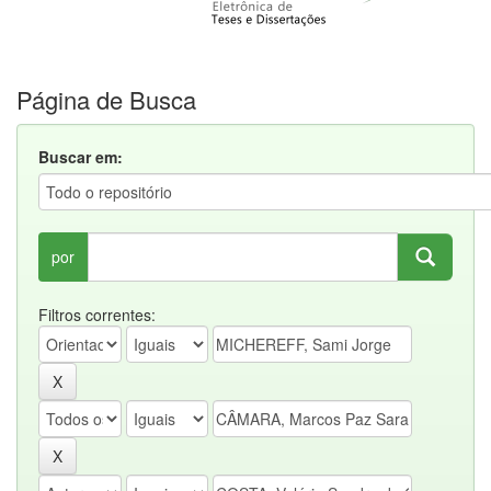
Página de Busca
Buscar em:
por
Filtros correntes: