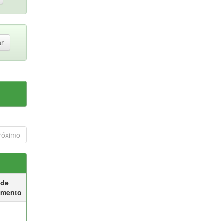
róximo
 de
umento