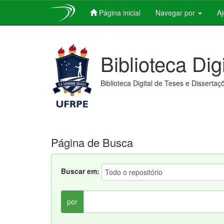
Página inicial
Navegar por
A
Skip
navigation
Biblioteca Dig
Biblioteca Digital de Teses e Dissertaç
Página de Busca
Buscar em:
por