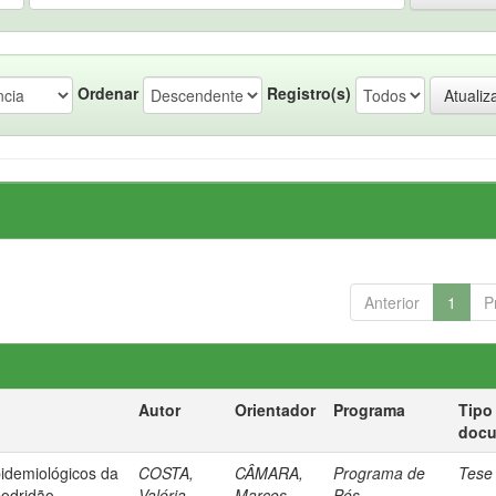
Ordenar
Registro(s)
Anterior
1
P
Autor
Orientador
Programa
Tipo
doc
pidemiológicos da
COSTA,
CÂMARA,
Programa de
Tese
podridão
Valéria
Marcos
Pós-