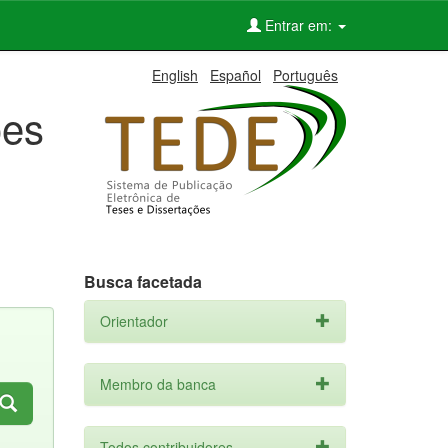
Entrar em:
English
Español
Português
ões
Busca facetada
Orientador
Membro da banca
Todos contribuidores