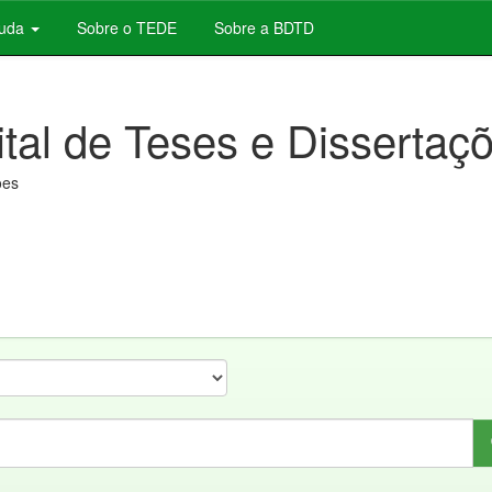
juda
Sobre o TEDE
Sobre a BDTD
ital de Teses e Dissertaç
ões