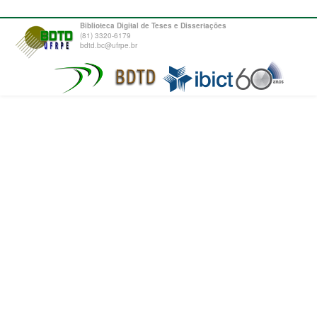
Biblioteca Digital de Teses e Dissertações
(81) 3320-6179
bdtd.bc@ufrpe.br