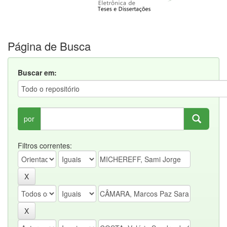
Página de Busca
Buscar em:
por
Filtros correntes: