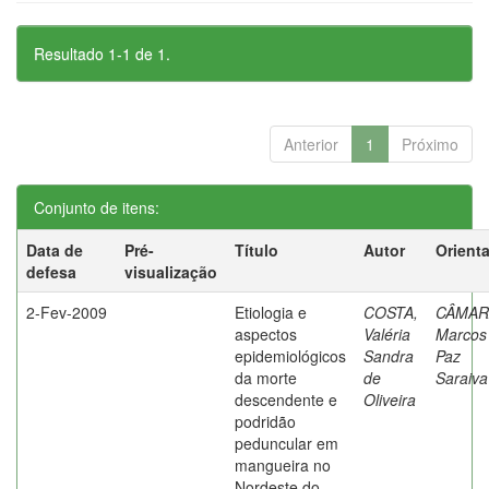
Resultado 1-1 de 1.
Anterior
1
Próximo
Conjunto de itens:
Data de
Pré-
Título
Autor
Orient
defesa
visualização
2-Fev-2009
Etiologia e
COSTA,
CÂMAR
aspectos
Valéria
Marcos
epidemiológicos
Sandra
Paz
da morte
de
Saraiva
descendente e
Oliveira
podridão
peduncular em
mangueira no
Nordeste do